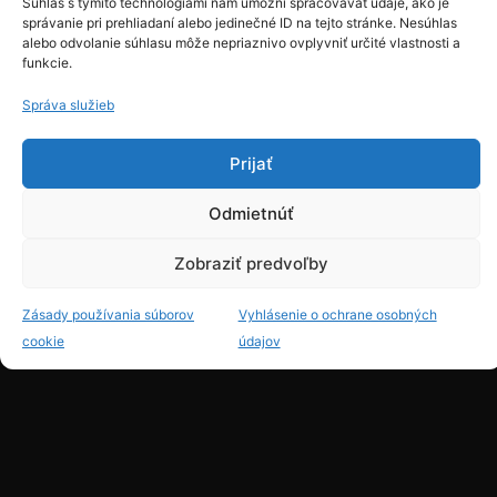
Súhlas s týmito technológiami nám umožní spracovávať údaje, ako je
správanie pri prehliadaní alebo jedinečné ID na tejto stránke. Nesúhlas
alebo odvolanie súhlasu môže nepriaznivo ovplyvniť určité vlastnosti a
funkcie.
Správa služieb
Prijať
Odmietnúť
Zobraziť predvoľby
Zásady používania súborov
Vyhlásenie o ochrane osobných
cookie
údajov